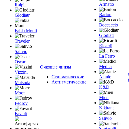
Armatio
Ralph
Barton
Glodiatr
Boccaccio
Fabia Monti
Glodiatr
Traveler
Ricardi
Salivio
La Ferro
Oscar
Medici
Очковые линзы
Vizzini
Стигматические
Alanie
Астигматические
Matsuda
K&D
Мост
Mien
Fedrov
Nikitana
Favarit
Salivio
Santarelli