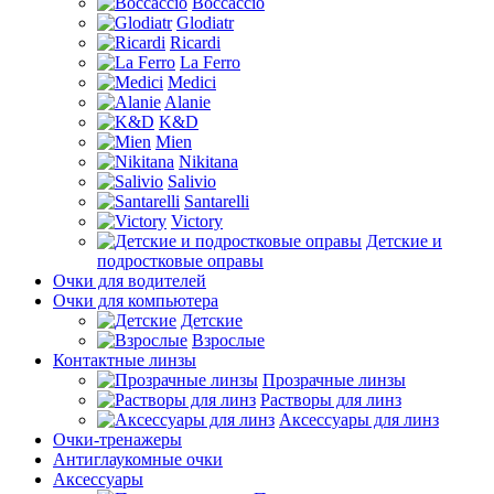
Boccaccio
Glodiatr
Ricardi
La Ferro
Medici
Alanie
K&D
Mien
Nikitana
Salivio
Santarelli
Victory
Детские и
подростковые оправы
Очки для водителей
Очки для компьютера
Детские
Взрослые
Контактные линзы
Прозрачные линзы
Растворы для линз
Аксессуары для линз
Очки-тренажеры
Антиглаукомные очки
Аксессуары