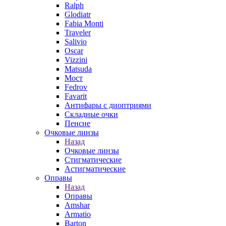
Ralph
Glodiatr
Fabia Monti
Traveler
Salivio
Oscar
Vizzini
Matsuda
Мост
Fedrov
Favarit
Антифары с диоптриями
Складные очки
Пенсне
Очковые линзы
Назад
Очковые линзы
Стигматические
Астигматические
Оправы
Назад
Оправы
Amshar
Armatio
Barton