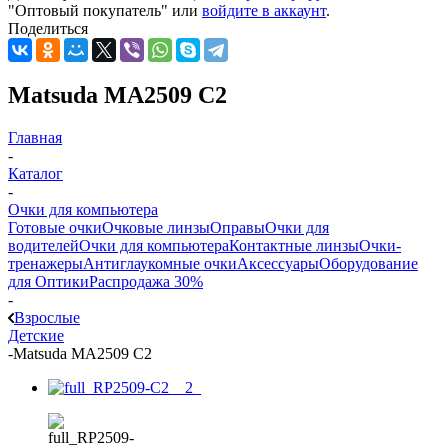
"Оптовый покупатель" или
войдите в аккаунт
.
Поделиться
Matsuda MA2509 C2
Главная
-
Каталог
-
Очки для компьютера
Готовые очки
Очковые линзы
Оправы
Очки для
водителей
Очки для компьютера
Контактные линзы
Очки-
тренажеры
Антиглаукомные очки
Аксессуары
Оборудование
для Оптики
Распродажа 30%
-
Взрослые
Детские
-
Matsuda MA2509 C2