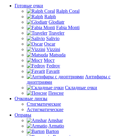
Готовые очки
Ralph Coral
Ralph
Glodiatr
Fabia Monti
Traveler
Salivio
Oscar
Vizzini
Matsuda
Мост
Fedrov
Favarit
Антифары с
диоптриями
Складные очки
Пенсне
Очковые линзы
Стигматические
Астигматические
Оправы
Amshar
Armatio
Barton