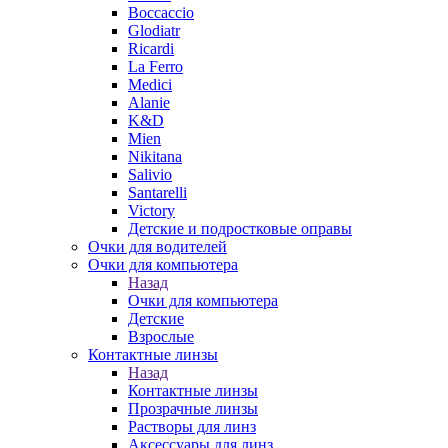
Boccaccio
Glodiatr
Ricardi
La Ferro
Medici
Alanie
K&D
Mien
Nikitana
Salivio
Santarelli
Victory
Детские и подростковые оправы
Очки для водителей
Очки для компьютера
Назад
Очки для компьютера
Детские
Взрослые
Контактные линзы
Назад
Контактные линзы
Прозрачные линзы
Растворы для линз
Аксессуары для линз