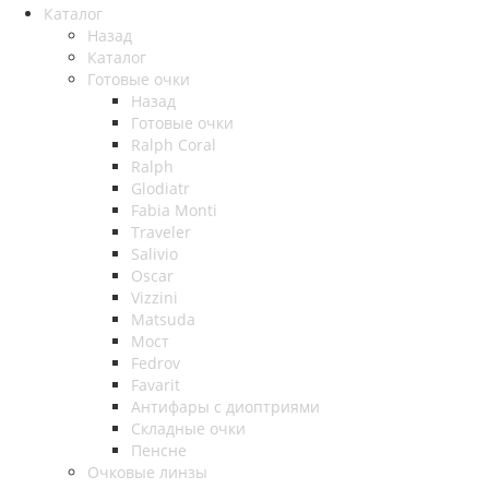
Каталог
Назад
Каталог
Готовые очки
Назад
Готовые очки
Ralph Coral
Ralph
Glodiatr
Fabia Monti
Traveler
Salivio
Oscar
Vizzini
Matsuda
Мост
Fedrov
Favarit
Антифары с диоптриями
Складные очки
Пенсне
Очковые линзы