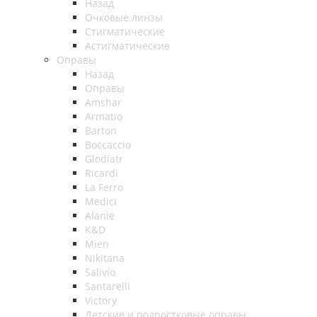
Назад
Очковые линзы
Стигматические
Астигматические
Оправы
Назад
Оправы
Amshar
Armatio
Barton
Boccaccio
Glodiatr
Ricardi
La Ferro
Medici
Alanie
K&D
Mien
Nikitana
Salivio
Santarelli
Victory
Детские и подростковые оправы