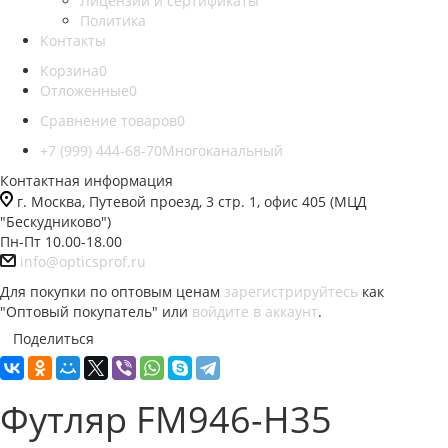
Лицензии и сертификаты
Политика
Контакты
Корзина
0
Отложенные
0
Сравнение товаров
0
+7 (999) 444-68-70
Многоканальный
Контактная информация
г. Москва, Путевой проезд, 3 стр. 1, офис 405 (МЦД
"Бескудниково")
Пн-Пт 10.00-18.00
info@opticsprof.ru
Для покупки по оптовым ценам
зарегистрируйтесь
как
"Оптовый покупатель" или
войдите в аккаунт
.
Поделиться
Футляр FM946-H35