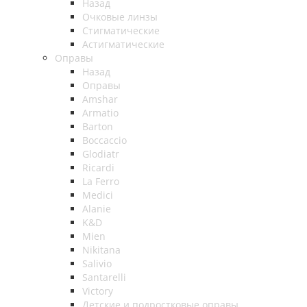
Назад
Очковые линзы
Стигматические
Астигматические
Оправы
Назад
Оправы
Amshar
Armatio
Barton
Boccaccio
Glodiatr
Ricardi
La Ferro
Medici
Alanie
K&D
Mien
Nikitana
Salivio
Santarelli
Victory
Детские и подростковые оправы