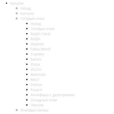
Каталог
Назад
Каталог
Готовые очки
Назад
Готовые очки
Ralph Coral
Ralph
Glodiatr
Fabia Monti
Traveler
Salivio
Oscar
Vizzini
Matsuda
Мост
Fedrov
Favarit
Антифары с диоптриями
Складные очки
Пенсне
Очковые линзы