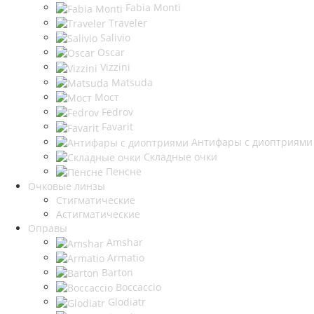
Fabia Monti
Traveler
Salivio
Oscar
Vizzini
Matsuda
Мост
Fedrov
Favarit
Антифары с диоптриями
Складные очки
Пенсне
Очковые линзы
Стигматические
Астигматические
Оправы
Amshar
Armatio
Barton
Boccaccio
Glodiatr