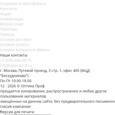
Лицензии и сертификаты
Контакты
Акции
Информация
Вопрос-ответ
Политика
Помощь
Условия доставки
Условия оплаты
Условия возврата и обмена
Наши контакты
+7 (999) 444-68-70
info@opticsprof.ru
г. Москва, Путевой проезд, 3 стр. 1, офис 405 (МЦД
"Бескудниково")
Пн-Пт 10.00-18.00
012 - 2026 © Оптика Проф
апрещается копирование, распространение и любое другое
спользование материалов,
азмещённых на данном сайте, без предварительного письменно
огласия компании
Версия для печати