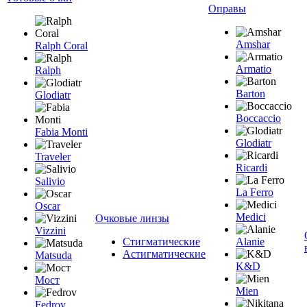
Оправы
Amshar
Ralph Coral
Armatio
Ralph
Barton
Glodiatr
Boccaccio
Fabia Monti
Glodiatr
Traveler
Ricardi
Salivio
La Ferro
Oscar
Medici
Очковые линзы
Vizzini
Стигматические
Alanie
Астигматические
Matsuda
K&D
Мост
Mien
Fedrov