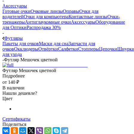
-
Аксессуары
Готовые очки
Очковые линзы
Оправы
Очки для
водителей
Очки для компьютера
Контактные линзы
Очки-
тренажеры
Антиглаукомные очки
Аксессуары
Оборудование
для Оптики
Распродажа 30%
-
Футляры
Пакеты для очков
Маски для сна
Запчасти для
очков
Окклюдеры
Отвёртки
Салфетки
Стопперы
Цепочки
Шнурк
для ухода
-
Футляр Мешочек цветной
Футляр Мешочек цветной
Подробнее
от
140 ₽
В наличии
Нашли дешевле?
Цвет
Сертификаты
Поделиться