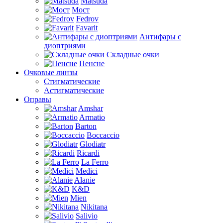
Matsuda
Мост
Fedrov
Favarit
Антифары с
диоптриями
Складные очки
Пенсне
Очковые линзы
Стигматические
Астигматические
Оправы
Amshar
Armatio
Barton
Boccaccio
Glodiatr
Ricardi
La Ferro
Medici
Alanie
K&D
Mien
Nikitana
Salivio