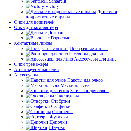
Santarelli
Victory
Детские и
подростковые оправы
Очки для водителей
Очки для компьютера
Детские
Взрослые
Контактные линзы
Прозрачные линзы
Растворы для линз
Аксессуары для линз
Очки-тренажеры
Антиглаукомные очки
Аксессуары
Пакеты для очков
Маски для сна
Запчасти для очков
Окклюдеры
Отвёртки
Салфетки
Стопперы
Футляры
Цепочки
Шнурки