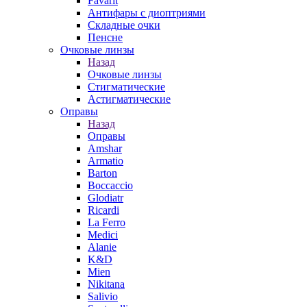
Favarit
Антифары с диоптриями
Складные очки
Пенсне
Очковые линзы
Назад
Очковые линзы
Стигматические
Астигматические
Оправы
Назад
Оправы
Amshar
Armatio
Barton
Boccaccio
Glodiatr
Ricardi
La Ferro
Medici
Alanie
K&D
Mien
Nikitana
Salivio