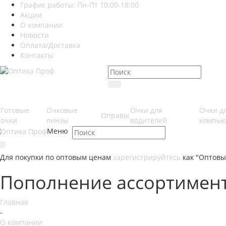
График работы: Пн-Пт 10:00-18:00
Акции
О компании
Новости
Оплата/Доставка
Контакты
Готовые
Очковые
Очки для
Очки д
Оправы
очки
линзы
водителей
компью
Меню
Для покупки по оптовым ценам
зарегистрируйтесь
как "Оптовы
Пополнение ассортимен
Главная
-
О компании