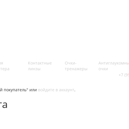
ля
Контактные
Очки-
Антиглаукомн
тера
линзы
тренажеры
очки
+7 (9
й покупатель" или
войдите в аккаунт
.
та