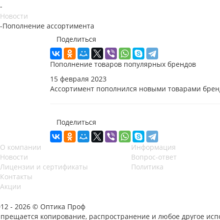
-
Новости
-
Пополнение ассортимента
Поделиться
Пополнение товаров популярных брендов
15 февраля 2023
Ассортимент пополнился новыми товарами бре
Поделиться
О компании
Информация
Новости
Вопрос-ответ
Лицензии и сертификаты
Политика
Контакты
Акции
012 - 2026 © Оптика Проф
апрещается копирование, распространение и любое другое исп