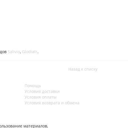
ндов
Salivio
,
Glodiatr
.
Назад к списку
Помощь
Условия доставки
Условия оплаты
Условия возврата и обмена
ользование материалов,