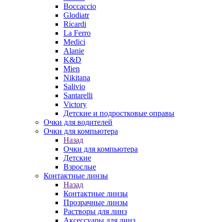
Boccaccio
Glodiatr
Ricardi
La Ferro
Medici
Alanie
K&D
Mien
Nikitana
Salivio
Santarelli
Victory
Детские и подростковые оправы
Очки для водителей
Очки для компьютера
Назад
Очки для компьютера
Детские
Взрослые
Контактные линзы
Назад
Контактные линзы
Прозрачные линзы
Растворы для линз
Аксессуары для линз