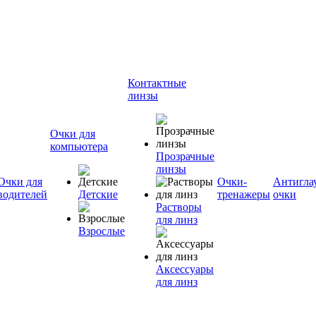
Контактные
линзы
Очки для
компьютера
Прозрачные
линзы
Очки для
Очки-
Антигла
водителей
Детские
тренажеры
очки
Растворы
для линз
Взрослые
Аксессуары
для линз