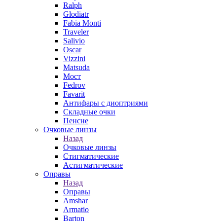
Ralph
Glodiatr
Fabia Monti
Traveler
Salivio
Oscar
Vizzini
Matsuda
Мост
Fedrov
Favarit
Антифары с диоптриями
Складные очки
Пенсне
Очковые линзы
Назад
Очковые линзы
Стигматические
Астигматические
Оправы
Назад
Оправы
Amshar
Armatio
Barton