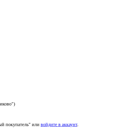
никово")
ый покупатель" или
войдите в аккаунт
.