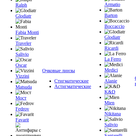
Armatio
Ralph
Barton
Glodiatr
Boccaccio
Fabia Monti
Glodiatr
Traveler
Ricardi
Salivio
La Ferro
Oscar
Medici
Очковые линзы
Vizzini
Стигматические
Alanie
Астигматические
Matsuda
K&D
Мост
Mien
Fedrov
Nikitana
Favarit
Salivio
Santarelli