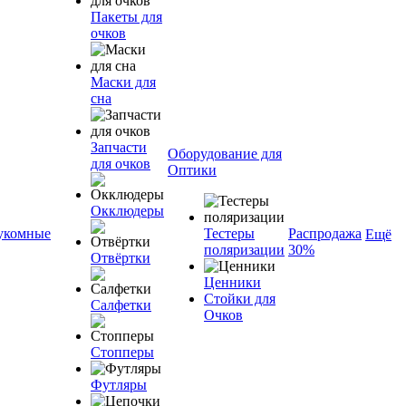
Пакеты для
очков
Маски для
сна
Запчасти
Оборудование для
для очков
Оптики
Окклюдеры
укомные
Тестеры
Распродажа
Ещё
поляризации
30%
Отвёртки
Ценники
Стойки для
Салфетки
Очков
Стопперы
Футляры