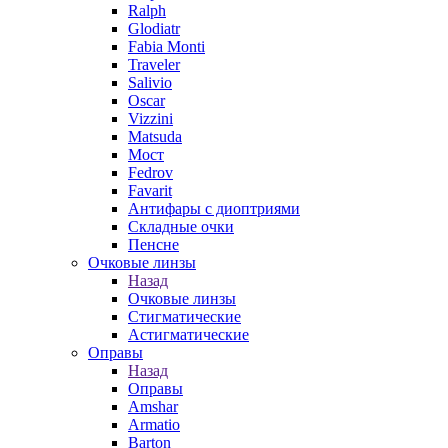
Ralph
Glodiatr
Fabia Monti
Traveler
Salivio
Oscar
Vizzini
Matsuda
Мост
Fedrov
Favarit
Антифары с диоптриями
Складные очки
Пенсне
Очковые линзы
Назад
Очковые линзы
Стигматические
Астигматические
Оправы
Назад
Оправы
Amshar
Armatio
Barton