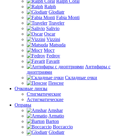
Ralph Coral
Ralph
Glodiatr
Fabia Monti
Traveler
Salivio
Oscar
Vizzini
Matsuda
Мост
Fedrov
Favarit
Антифары с
диоптриями
Складные очки
Пенсне
Очковые линзы
Стигматические
Астигматические
Оправы
Amshar
Armatio
Barton
Boccaccio
Glodiatr