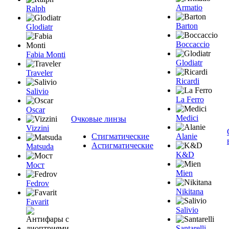
Armatio
Ralph
Barton
Glodiatr
Boccaccio
Fabia Monti
Glodiatr
Traveler
Ricardi
Salivio
La Ferro
Oscar
Medici
Очковые линзы
Vizzini
Стигматические
Alanie
Астигматические
Matsuda
K&D
Мост
Mien
Fedrov
Nikitana
Favarit
Salivio
Santarelli