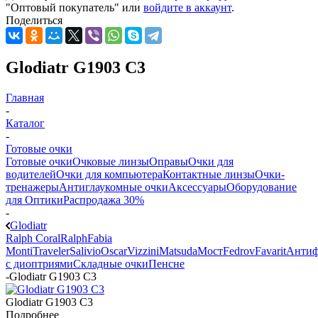
"Оптовый покупатель" или
войдите в аккаунт
.
Поделиться
Glodiatr G1903 C3
Главная
-
Каталог
-
Готовые очки
Готовые очки
Очковые линзы
Оправы
Очки для
водителей
Очки для компьютера
Контактные линзы
Очки-
тренажеры
Антиглаукомные очки
Аксессуары
Оборудование
для Оптики
Распродажа 30%
-
Glodiatr
Ralph Coral
Ralph
Fabia
Monti
Traveler
Salivio
Oscar
Vizzini
Matsuda
Мост
Fedrov
Favarit
Анти
с диоптриями
Складные очки
Пенсне
-
Glodiatr G1903 C3
Glodiatr G1903 C3
Подробнее