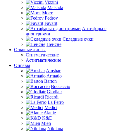
Vizzini
Matsuda
Мост
Fedrov
Favarit
Антифары с
диоптриями
Складные очки
Пенсне
Очковые линзы
Стигматические
Астигматические
Оправы
Amshar
Armatio
Barton
Boccaccio
Glodiatr
Ricardi
La Ferro
Medici
Alanie
K&D
Mien
Nikitana