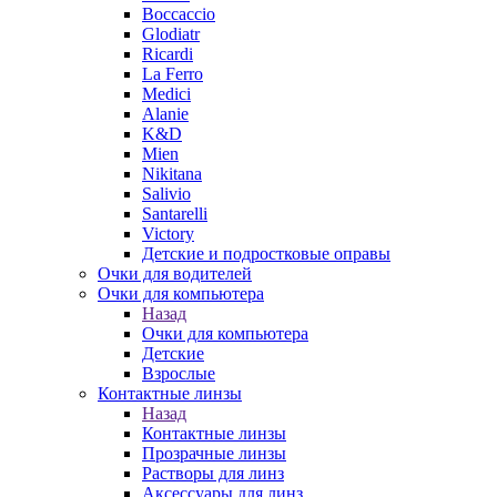
Boccaccio
Glodiatr
Ricardi
La Ferro
Medici
Alanie
K&D
Mien
Nikitana
Salivio
Santarelli
Victory
Детские и подростковые оправы
Очки для водителей
Очки для компьютера
Назад
Очки для компьютера
Детские
Взрослые
Контактные линзы
Назад
Контактные линзы
Прозрачные линзы
Растворы для линз
Аксессуары для линз