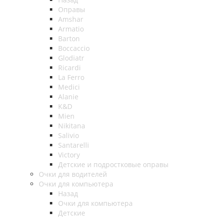
Оправы
Amshar
Armatio
Barton
Boccaccio
Glodiatr
Ricardi
La Ferro
Medici
Alanie
K&D
Mien
Nikitana
Salivio
Santarelli
Victory
Детские и подростковые оправы
Очки для водителей
Очки для компьютера
Назад
Очки для компьютера
Детские