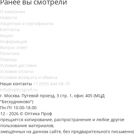
Ранее вы смотрели
О компании
Новости
Лицензии и сертификаты
Контакты
Акции
Информация
Вопрос-ответ
Политика
Помощь
Условия доставки
Условия оплаты
Условия возврата и обмена
Наши контакты
+7 (999) 444-68-70
info@opticsprof.ru
г. Москва, Путевой проезд, 3 стр. 1, офис 405 (МЦД
"Бескудниково")
Пн-Пт 10.00-18.00
012 - 2026 © Оптика Проф
апрещается копирование, распространение и любое другое
спользование материалов,
азмещённых на данном сайте, без предварительного письменно