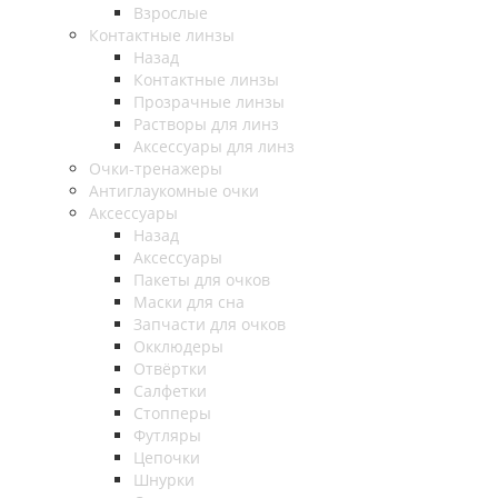
Взрослые
Контактные линзы
Назад
Контактные линзы
Прозрачные линзы
Растворы для линз
Аксессуары для линз
Очки-тренажеры
Антиглаукомные очки
Аксессуары
Назад
Аксессуары
Пакеты для очков
Маски для сна
Запчасти для очков
Окклюдеры
Отвёртки
Салфетки
Стопперы
Футляры
Цепочки
Шнурки