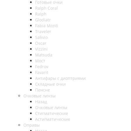
Готовые очки
Ralph Coral
Ralph
Glodiatr
Fabia Monti
Traveler
Salivio
Oscar
Vizzini
Matsuda
Мост
Fedrov
Favarit
Антифары с диоптриями
Складные очки
Пенсне
Очковые линзы
Назад
Очковые линзы
Стигматические
Астигматические
Оправы
Назад