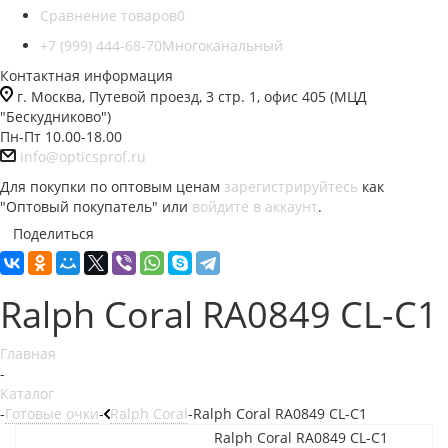
Сравнение товаров
0
+7 (999) 444-68-70
Многоканальный
Контактная информация
г. Москва, Путевой проезд, 3 стр. 1, офис 405 (МЦД
"Бескудниково")
Пн-Пт 10.00-18.00
info@opticsprof.ru
Для покупки по оптовым ценам
зарегистрируйтесь
как
"Оптовый покупатель" или
войдите в аккаунт
.
Поделиться
Ralph Coral RA0849 CL-C1
Главная
-
Каталог
-
Готовые очки
-
Ralph Coral
-
Ralph Coral RA0849 CL-C1
Ralph Coral RA0849 CL-C1