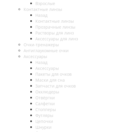
Взрослые
Контактные линзы
Назад
Контактные линзы
Прозрачные линзы
Растворы для линз
Аксессуары для линз
Очки-тренажеры
Антиглаукомные очки
Аксессуары
Назад
Аксессуары
Пакеты для очков
Маски для сна
Запчасти для очков
Окклюдеры
Отвёртки
Салфетки
Стопперы
Футляры
Цепочки
Шнурки