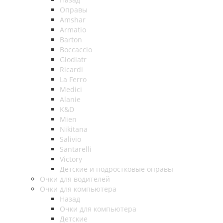
Оправы
Amshar
Armatio
Barton
Boccaccio
Glodiatr
Ricardi
La Ferro
Medici
Alanie
K&D
Mien
Nikitana
Salivio
Santarelli
Victory
Детские и подростковые оправы
Очки для водителей
Очки для компьютера
Назад
Очки для компьютера
Детские