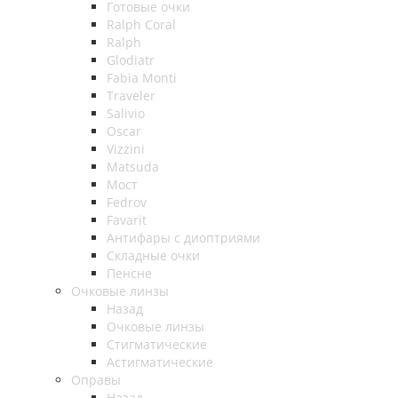
Готовые очки
Ralph Coral
Ralph
Glodiatr
Fabia Monti
Traveler
Salivio
Oscar
Vizzini
Matsuda
Мост
Fedrov
Favarit
Антифары с диоптриями
Складные очки
Пенсне
Очковые линзы
Назад
Очковые линзы
Стигматические
Астигматические
Оправы
Назад