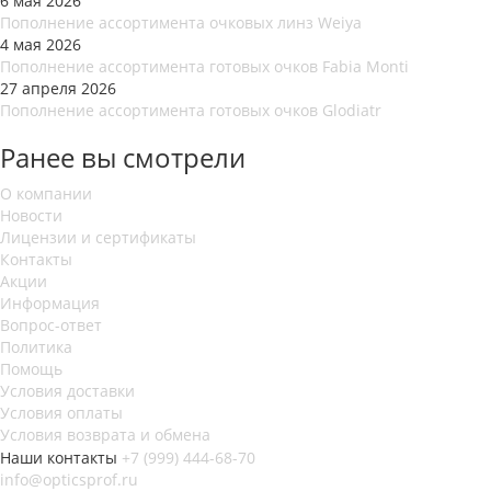
6 мая 2026
Пополнение ассортимента очковых линз Weiya
4 мая 2026
Пополнение ассортимента готовых очков Fabia Monti
27 апреля 2026
Пополнение ассортимента готовых очков Glodiatr
Ранее вы смотрели
О компании
Новости
Лицензии и сертификаты
Контакты
Акции
Информация
Вопрос-ответ
Политика
Помощь
Условия доставки
Условия оплаты
Условия возврата и обмена
Наши контакты
+7 (999) 444-68-70
info@opticsprof.ru