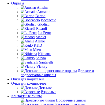
Оправы
Amshar
Armatio
Barton
Boccaccio
Glodiatr
Ricardi
La Ferro
Medici
Alanie
K&D
Mien
Nikitana
Salivio
Santarelli
Victory
Детские и
подростковые оправы
Очки для водителей
Очки для компьютера
Детские
Взрослые
Контактные линзы
Прозрачные линзы
Растворы для линз