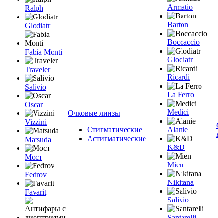
Armatio
Ralph
Barton
Glodiatr
Boccaccio
Fabia Monti
Glodiatr
Traveler
Ricardi
Salivio
La Ferro
Oscar
Medici
Очковые линзы
Vizzini
Стигматические
Alanie
Астигматические
Matsuda
K&D
Мост
Mien
Fedrov
Nikitana
Favarit
Salivio
Santarelli