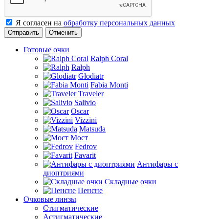
Я согласен на
обработку персональных данных
Отменить
Готовые очки
Ralph Coral
Ralph
Glodiatr
Fabia Monti
Traveler
Salivio
Oscar
Vizzini
Matsuda
Мост
Fedrov
Favarit
Антифары с
диоптриями
Складные очки
Пенсне
Очковые линзы
Стигматические
Астигматические