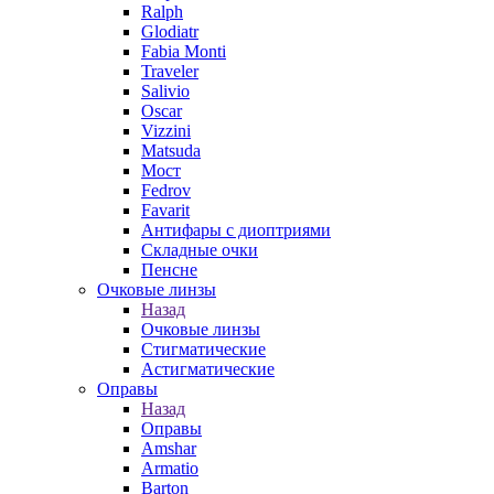
Ralph
Glodiatr
Fabia Monti
Traveler
Salivio
Oscar
Vizzini
Matsuda
Мост
Fedrov
Favarit
Антифары с диоптриями
Складные очки
Пенсне
Очковые линзы
Назад
Очковые линзы
Стигматические
Астигматические
Оправы
Назад
Оправы
Amshar
Armatio
Barton