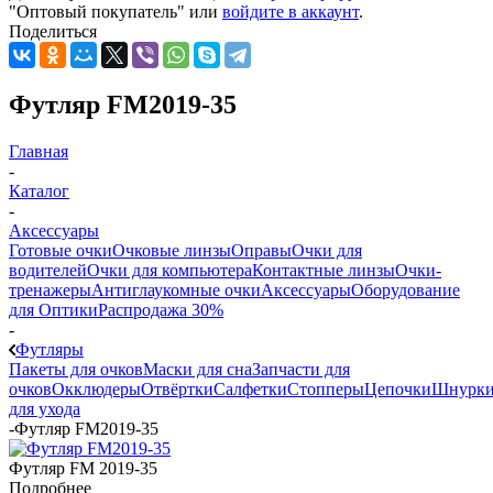
"Оптовый покупатель" или
войдите в аккаунт
.
Поделиться
Футляр FM2019-35
Главная
-
Каталог
-
Аксессуары
Готовые очки
Очковые линзы
Оправы
Очки для
водителей
Очки для компьютера
Контактные линзы
Очки-
тренажеры
Антиглаукомные очки
Аксессуары
Оборудование
для Оптики
Распродажа 30%
-
Футляры
Пакеты для очков
Маски для сна
Запчасти для
очков
Окклюдеры
Отвёртки
Салфетки
Стопперы
Цепочки
Шнурк
для ухода
-
Футляр FM2019-35
Футляр FM 2019-35
Подробнее