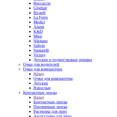
Boccaccio
Glodiatr
Ricardi
La Ferro
Medici
Alanie
K&D
Mien
Nikitana
Salivio
Santarelli
Victory
Детские и подростковые оправы
Очки для водителей
Очки для компьютера
Назад
Очки для компьютера
Детские
Взрослые
Контактные линзы
Назад
Контактные линзы
Прозрачные линзы
Растворы для линз
Аксессуары для линз